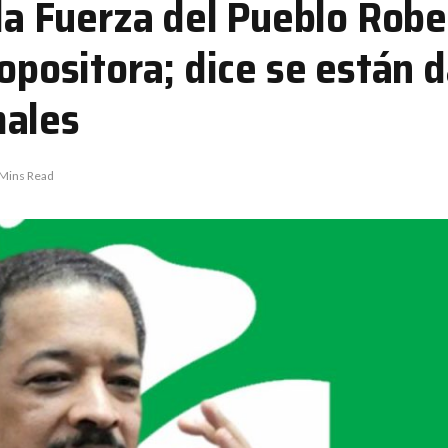
 la Fuerza del Pueblo Rob
 opositora; dice se están 
males
 Mins Read