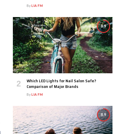
By
LIA FM
8.9
Which LED Lights for Nail Salon Safe?
Comparison of Major Brands
By
LIA FM
8.9