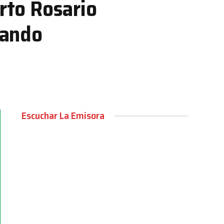
erto Rosario
dando
Escuchar La Emisora
00:00