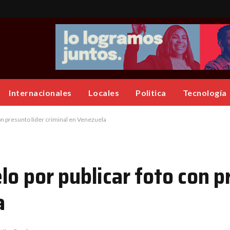
Internacionales
Locales
Politica
Tecnología
on presunto líder criminal en Venezuela
o por publicar foto con p
a