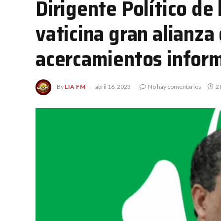
Dirigente Político de
vaticina gran alianza
acercamientos infor
By
LIA FM
abril 16, 2023
No hay comentarios
2