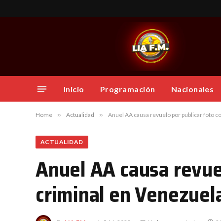
Inicio
Programación
Nacionales
Home
»
Actualidad
»
Anuel AA causa revuelo por publicar foto c
ACTUALIDAD
Anuel AA causa revuel
criminal en Venezuel