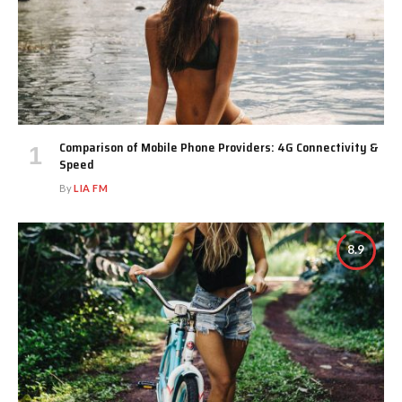
Comparison of Mobile Phone Providers: 4G Connectivity &
Speed
By
LIA FM
8.9