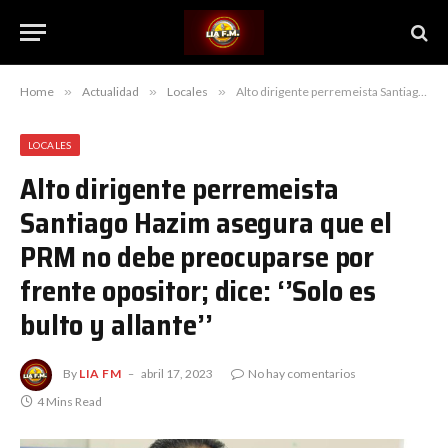
Home
»
Actualidad
»
Locales
»
Alto dirigente perremeista Santiago Hazim asegura que el PRM no debe preocuparse por frente opositor; dice: ‘’Solo es bulto y allante’’
LOCALES
Alto dirigente perremeista
Santiago Hazim asegura que el
PRM no debe preocuparse por
frente opositor; dice: ‘’Solo es
bulto y allante’’
By
LIA FM
abril 17, 2023
No hay comentarios
4 Mins Read