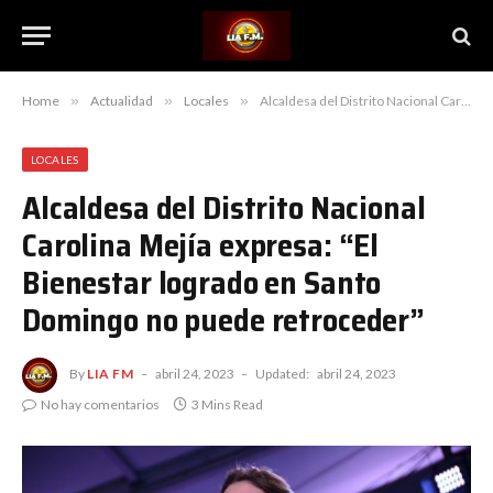
Home
»
Actualidad
»
Locales
»
Alcaldesa del Distrito Nacional Carolina Mejía expresa: “El Bienestar logrado en Santo Domingo no puede retroceder”
LOCALES
Alcaldesa del Distrito Nacional
Carolina Mejía expresa: “El
Bienestar logrado en Santo
Domingo no puede retroceder”
By
LIA FM
abril 24, 2023
Updated:
abril 24, 2023
No hay comentarios
3 Mins Read