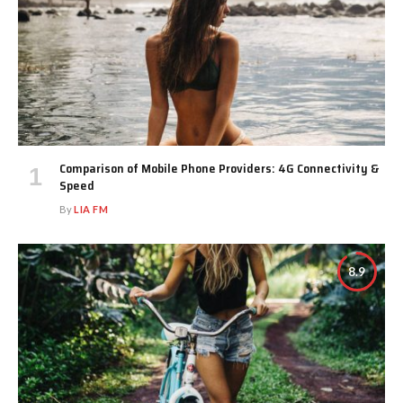
Comparison of Mobile Phone Providers: 4G Connectivity &
Speed
By
LIA FM
8.9