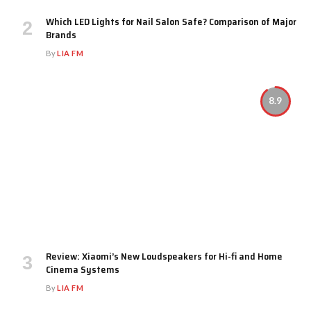
Which LED Lights for Nail Salon Safe? Comparison of Major
Brands
By
LIA FM
8.9
Review: Xiaomi’s New Loudspeakers for Hi-fi and Home
Cinema Systems
By
LIA FM