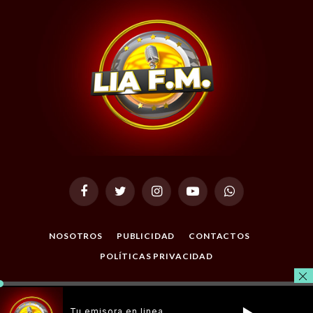
Facebook
Twitter
Instagram
YouTube
WhatsApp
NOSOTROS
PUBLICIDAD
CONTACTOS
POLÍTICAS PRIVACIDAD
© 2026 Todos los Derechos Reservados. Desarrollado por
Masterclic.Net
.
Tu emisora en linea