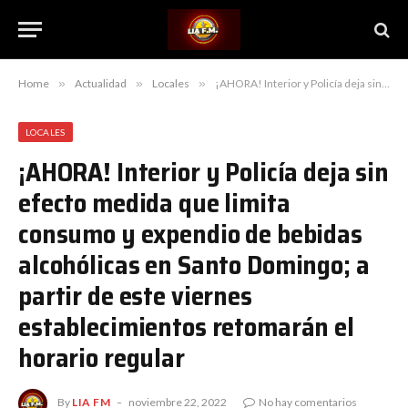
Home
»
Actualidad
»
Locales
»
¡AHORA! Interior y Policía deja sin efecto medida que limita consumo y expendio de bebidas alcohólicas en Santo Domingo; a partir de este viernes establecimientos retomarán el horario regular
LOCALES
¡AHORA! Interior y Policía deja sin
efecto medida que limita
consumo y expendio de bebidas
alcohólicas en Santo Domingo; a
partir de este viernes
establecimientos retomarán el
horario regular
By
LIA FM
noviembre 22, 2022
No hay comentarios