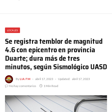
LOCALES
Se registra temblor de magnitud
4.6 con epicentro en provincia
Duarte; dura más de tres
minutos, según Sismológico UASD
By
LIA FM
abril 17, 2023
Updated:
abril 17, 2023
No hay comentarios
1 Min Read