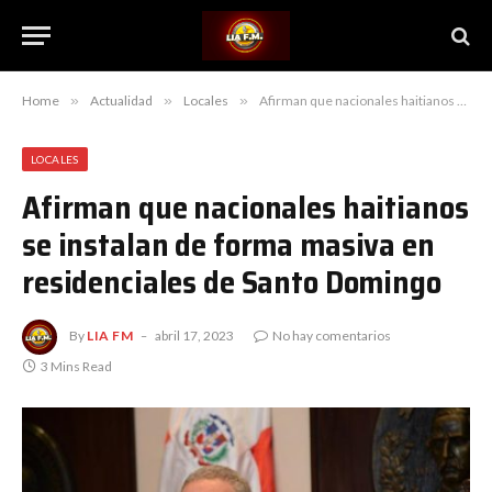
Home
»
Actualidad
»
Locales
»
Afirman que nacionales haitianos se instalan de forma masiva en residenciales de Santo Domingo
LOCALES
Afirman que nacionales haitianos
se instalan de forma masiva en
residenciales de Santo Domingo
By
LIA FM
abril 17, 2023
No hay comentarios
3 Mins Read