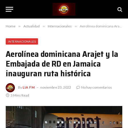
Home
»
Actualidad
»
Internacionales
»
Aerolínea dominicana Arajet y la Embajada de RD en Jamaica inauguran ruta histórica
INTERNACIONALES
Aerolínea dominicana Arajet y la
Embajada de RD en Jamaica
inauguran ruta histórica
By
LIA FM
noviembre 23, 2022
No hay comentarios
3 Mins Read