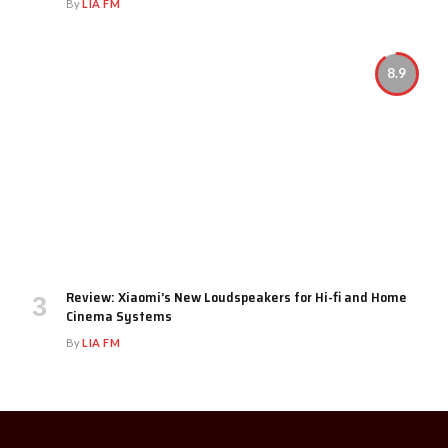
By
LIA FM
8.9
Review: Xiaomi’s New Loudspeakers for Hi-fi and Home
Cinema Systems
By
LIA FM