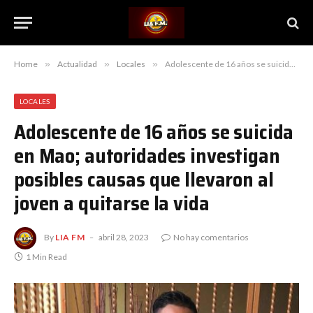
Home
»
Actualidad
»
Locales
»
Adolescente de 16 años se suicida en Mao; autoridades investigan posibles causas que llevaron al joven a quitarse la vida
LOCALES
Adolescente de 16 años se suicida
en Mao; autoridades investigan
posibles causas que llevaron al
joven a quitarse la vida
By
LIA FM
abril 28, 2023
No hay comentarios
1 Min Read