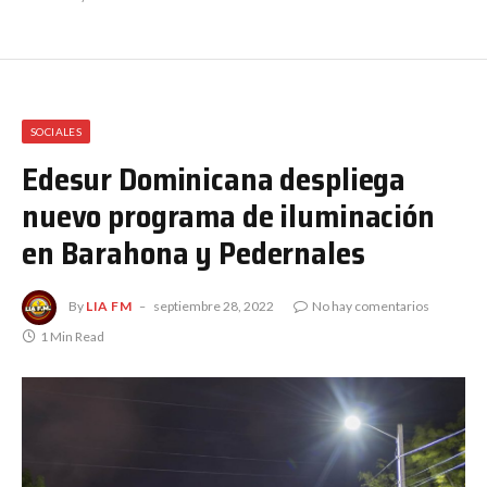
SOCIALES
Edesur Dominicana despliega
nuevo programa de iluminación
en Barahona y Pedernales
By
LIA FM
septiembre 28, 2022
No hay comentarios
1 Min Read