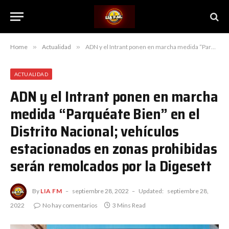
Home
»
Actualidad
»
ADN y el Intrant ponen en marcha medida “Parquéate Bien” en el Distrito Nacional; vehículos estacionados en zonas prohibidas serán remolcados por la Digesett
ACTUALIDAD
ADN y el Intrant ponen en marcha
medida “Parquéate Bien” en el
Distrito Nacional; vehículos
estacionados en zonas prohibidas
serán remolcados por la Digesett
By
LIA FM
septiembre 28, 2022
Updated:
septiembre 28,
2022
No hay comentarios
3 Mins Read