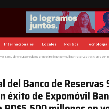
Internacionales
Locales
Politica
Tecnología
vas Samuel Pereyra proclama gran éxito de Expomóvil Banreservas tras cierre con 
al del Banco de Reservas
n éxito de Expomóvil Ba
de RD$5,500 millones en v