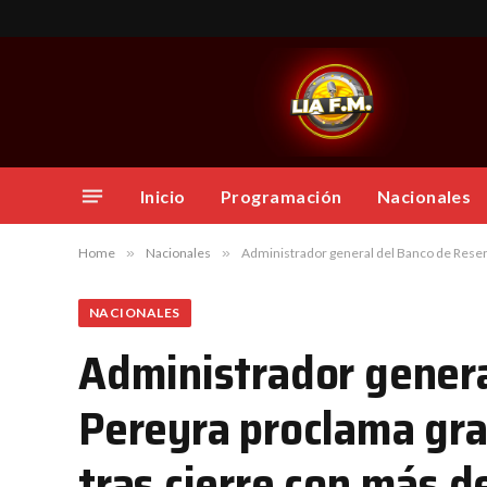
Inicio
Programación
Nacionales
Home
»
Nacionales
»
Administrador general del Banco de Reser
NACIONALES
Administrador gener
Pereyra proclama gra
tras cierre con más 