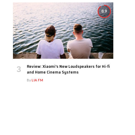
8.9
Review: Xiaomi’s New Loudspeakers for Hi-fi
and Home Cinema Systems
By
LIA FM