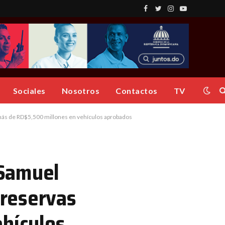
Facebook
Twitter
Instagram
YouTube
Sociales
Nosotros
Contactos
TV
más de RD$5,500 millones en vehículos aprobados
 Samuel
nreservas
ehículos