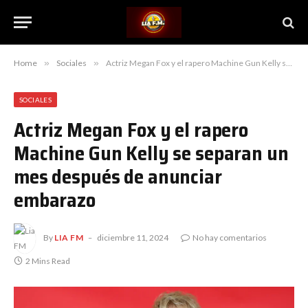
Home
»
Sociales
»
Actriz Megan Fox y el rapero Machine Gun Kelly se separan un mes después de anunciar embarazo
SOCIALES
Actriz Megan Fox y el rapero
Machine Gun Kelly se separan un
mes después de anunciar
embarazo
By
LIA FM
diciembre 11, 2024
No hay comentarios
2 Mins Read