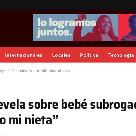
Internacionales
Locales
Politica
Tecnología
ada: “Esta niña no es mi hija, sino mi nieta”
evela sobre bebé subroga
no mi nieta”