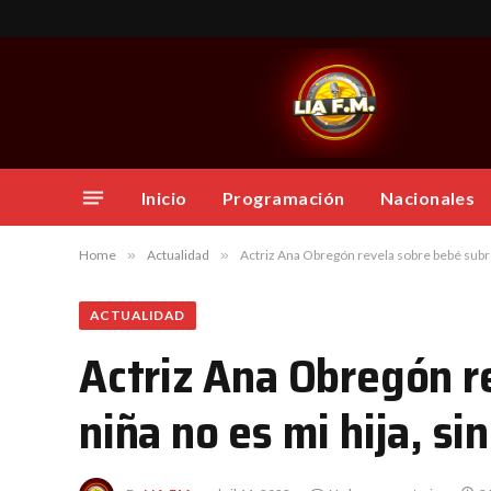
Inicio
Programación
Nacionales
Home
»
Actualidad
»
Actriz Ana Obregón revela sobre bebé subrog
ACTUALIDAD
Actriz Ana Obregón r
niña no es mi hija, si