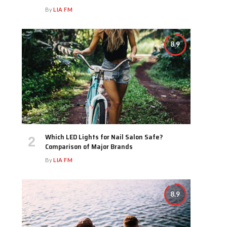
By
LIA FM
8.9
Which LED Lights for Nail Salon Safe?
Comparison of Major Brands
By
LIA FM
8.9