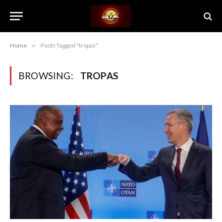
Home
»
Posts Tagged "tropas"
BROWSING:
TROPAS