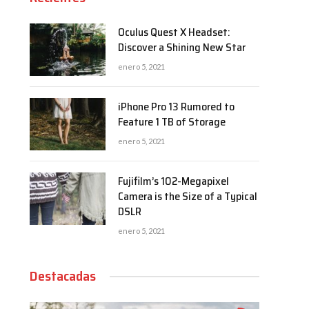
Oculus Quest X Headset:
Discover a Shining New Star
enero 5, 2021
iPhone Pro 13 Rumored to
Feature 1 TB of Storage
enero 5, 2021
Fujifilm’s 102-Megapixel
Camera is the Size of a Typical
DSLR
enero 5, 2021
Destacadas