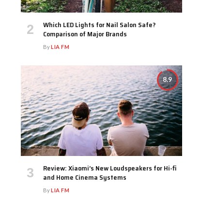
Which LED Lights for Nail Salon Safe?
Comparison of Major Brands
By
LIA FM
8.9
Review: Xiaomi’s New Loudspeakers for Hi-fi
and Home Cinema Systems
By
LIA FM