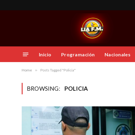
Inicio
Programación
Nacionales
Home
»
Posts Tagged "Policia"
BROWSING:
POLICIA