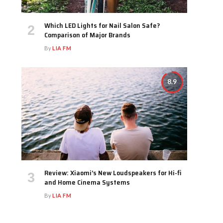
Which LED Lights for Nail Salon Safe?
Comparison of Major Brands
By
LIA FM
8.9
Review: Xiaomi’s New Loudspeakers for Hi-fi
and Home Cinema Systems
By
LIA FM