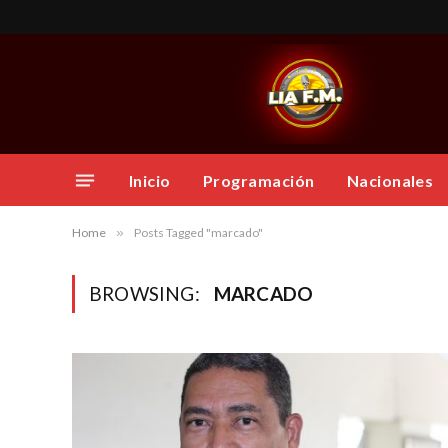
Inicio
Programación
Nacionales
Home
»
Posts Tagged "marcado"
BROWSING:
MARCADO