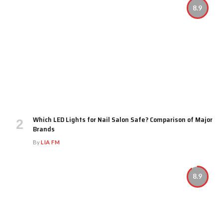
8.9
Which LED Lights for Nail Salon Safe? Comparison of Major
Brands
By
LIA FM
8.9