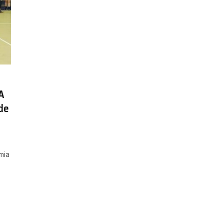
A
 de
mia