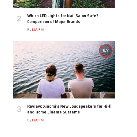
Which LED Lights for Nail Salon Safe?
Comparison of Major Brands
By
LIA FM
8.9
Review: Xiaomi’s New Loudspeakers for Hi-fi
and Home Cinema Systems
By
LIA FM