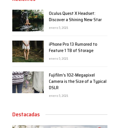
Oculus Quest X Headset:
Discover a Shining New Star
enero 5, 2021
iPhone Pro 13 Rumored to
Feature 1 TB of Storage
enero 5, 2021
Fujifilm’s 102-Megapixel
Camera is the Size of a Typical
DSLR
enero 5, 2021
Destacadas