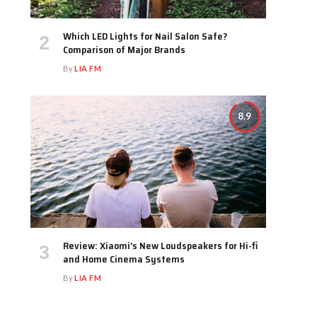
Which LED Lights for Nail Salon Safe?
Comparison of Major Brands
By
LIA FM
8.9
Review: Xiaomi’s New Loudspeakers for Hi-fi
and Home Cinema Systems
By
LIA FM