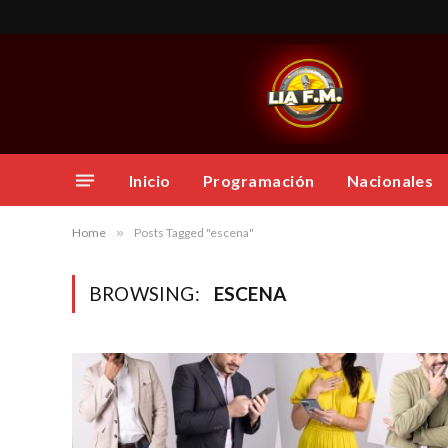
Inicio
Programación
Nacionales
Home
»
Posts Tagged "escena"
BROWSING:
ESCENA