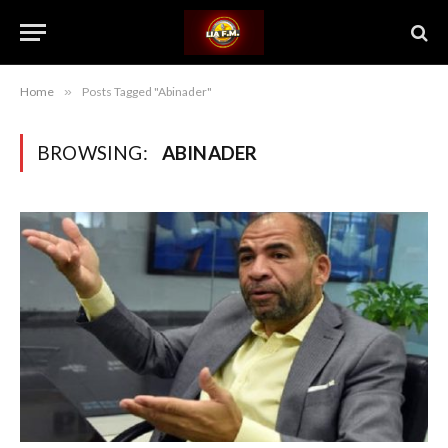
Home
»
Posts Tagged "Abinader"
BROWSING:
ABINADER