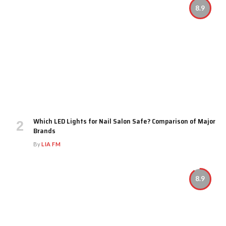
8.9
Which LED Lights for Nail Salon Safe? Comparison of Major
Brands
By
LIA FM
8.9