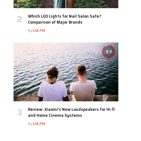
Which LED Lights for Nail Salon Safe?
Comparison of Major Brands
By
LIA FM
8.9
Review: Xiaomi’s New Loudspeakers for Hi-fi
and Home Cinema Systems
By
LIA FM