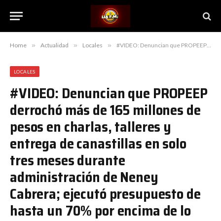
Home
»
Actualidad
»
Locales
»
#VIDEO: Denuncian que PROPEEP derrochó más de 165 millones de pesos en charlas, talleres y entrega de canastillas en solo tres meses durante administración de Neney Cabrera; ejecutó presupuesto de hasta un 70% por encima de lo planeado
LOCALES
#VIDEO: Denuncian que PROPEEP
derrochó más de 165 millones de
pesos en charlas, talleres y
entrega de canastillas en solo
tres meses durante
administración de Neney
Cabrera; ejecutó presupuesto de
hasta un 70% por encima de lo