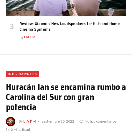
Review: Xiaomi’s New Loudspeakers for Hi-fi and Home
Cinema Systems
By
LIA FM
INTERNACIONALES
Huracán Ian se encamina rumbo a
Carolina del Sur con gran
potencia
By
LIA FM
septiembre 30, 2022
No hay comentarios
2 Mins Read