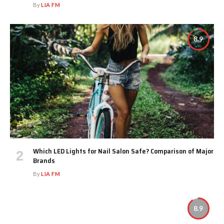
By
LIA FM
8.9
Which LED Lights for Nail Salon Safe? Comparison of Major
Brands
By
LIA FM
8.9