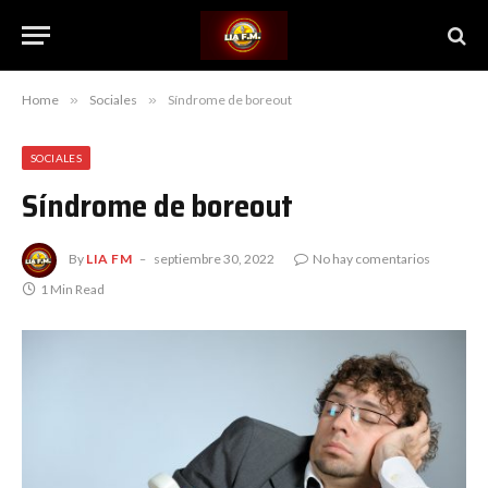
Home
»
Sociales
»
Síndrome de boreout
SOCIALES
Síndrome de boreout
By
LIA FM
septiembre 30, 2022
No hay comentarios
1 Min Read