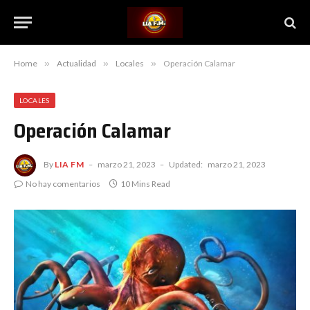
Home
»
Actualidad
»
Locales
»
Operación Calamar
LOCALES
Operación Calamar
By
LIA FM
marzo 21, 2023
Updated:
marzo 21, 2023
No hay comentarios
10 Mins Read