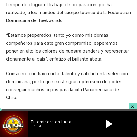
tiempo de elogiar el trabajo de preparación que ha
realizado, a los mandos del cuerpo técnico de la Federación
Dominicana de Taekwondo.
“Estamos preparados, tanto yo como mis demás
compañeros para este gran compromiso, esperamos
poner en alto los colores de nuestra bandera y representar
dignamente al país”, enfatizó el brillante atleta.
Consideró que hay mucho talento y calidad en la selección
dominicana, por lo que existe gran optimismo de poder
conseguir muchos cupos para la cita Panamericana de
Chile.
Experiencia
Junto a Bernardo (Pie), el equipo quisqueyano cuenta con
Tu emisora en linea
LIA FM
los experimentados atletas olímpicos Katherine Rodríguez y
Moisés Hernández, en +67 y -80 kilogramos, quienes