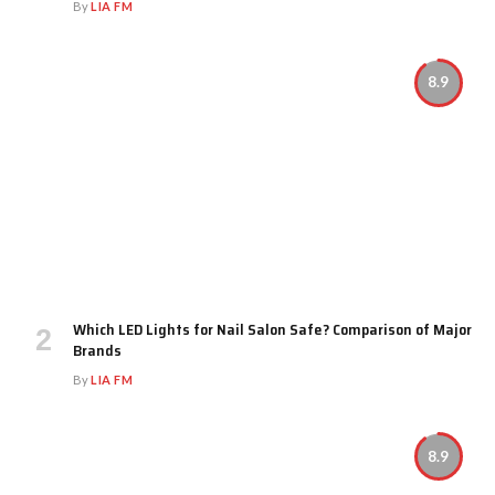
By
LIA FM
8.9
Which LED Lights for Nail Salon Safe? Comparison of Major
Brands
By
LIA FM
8.9