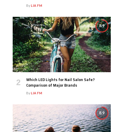
By
LIA FM
8.9
Which LED Lights for Nail Salon Safe?
Comparison of Major Brands
By
LIA FM
8.9