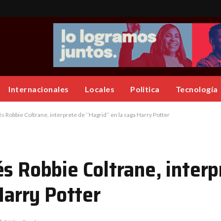
Internacionales
Locales
Politica
Tecnología
 Robbie Coltrane, interprete de ‘’Hagrid’’ en la saga Harry Potter
s Robbie Coltrane, interp
Harry Potter