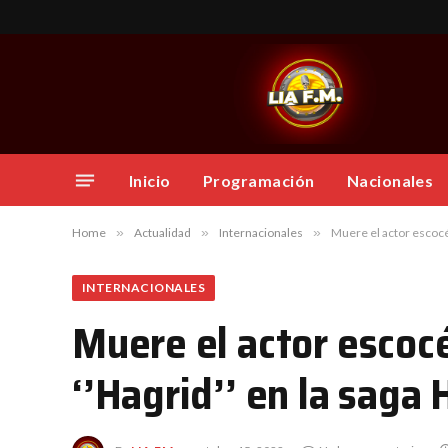
Inicio
Programación
Nacionales
Home
»
Actualidad
»
Internacionales
»
Muere el actor escocés
INTERNACIONALES
Muere el actor escocé
‘’Hagrid’’ en la saga 