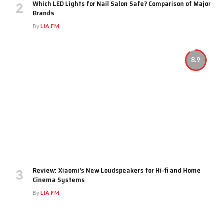
Which LED Lights for Nail Salon Safe? Comparison of Major
Brands
By
LIA FM
8.9
Review: Xiaomi’s New Loudspeakers for Hi-fi and Home
Cinema Systems
By
LIA FM