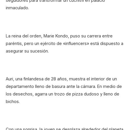
seguidores para transformar un cuchitril en palacio
inmaculado.
La reina del orden, Marie Kondo, puso su carrera entre
paréntis, pero un ejército de «influencers» está dispuesto a
asegurar su sucesión.
Auri, una finlandesa de 28 años, muestra el interior de un
departamento lleno de basura ante la cámara. En medio de
los desechos, agarra un trozo de pizza dudoso y lleno de
bichos.
Con una sonrisa, la joven se desplaza alrededor del planeta