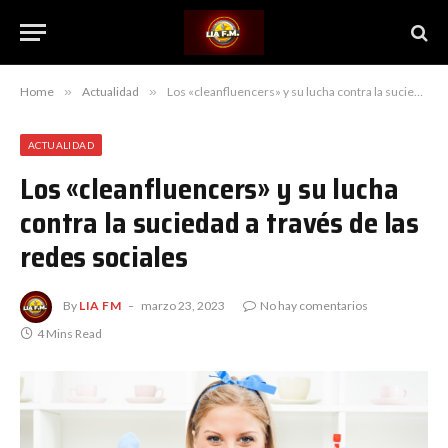
Home
»
Actualidad
»
Los «cleanfluencers» y su lucha contra la suciedad a través de las redes sociales
ACTUALIDAD
Los «cleanfluencers» y su lucha
contra la suciedad a través de las
redes sociales
By
LIA FM
marzo 23, 2023
No hay comentarios
4 Mins Read