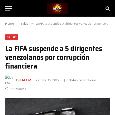
Home
»
Salud
»
La FIFA suspende a 5 dirigentes venezolanos por corrupción financiera
SALUD
La FIFA suspende a 5 dirigentes
venezolanos por corrupción
financiera
By
LIA FM
octubre 15, 2022
No hay comentarios
2 Mins Read