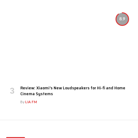
8.9
Review: Xiaomi’s New Loudspeakers for Hi-fi and Home
Cinema Systems
By
LIA FM