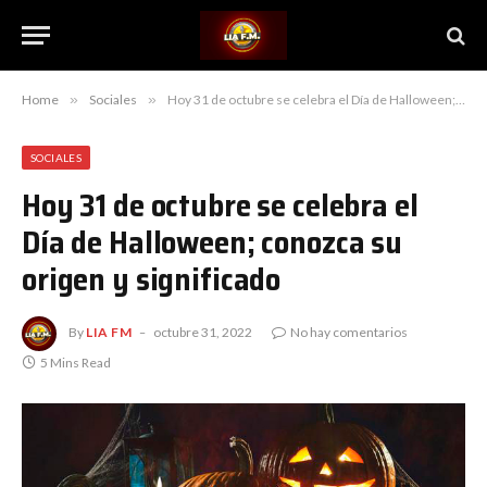
Home
»
Sociales
»
Hoy 31 de octubre se celebra el Día de Halloween; conozca su origen y significado
SOCIALES
Hoy 31 de octubre se celebra el
Día de Halloween; conozca su
origen y significado
By
LIA FM
octubre 31, 2022
No hay comentarios
5 Mins Read