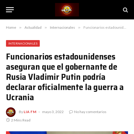
Home
»
Actualidad
»
Internacionales
»
Funcionarios estadounidenses aseguran que el gobernante de Rusia Vladimir Putin podría declarar oficialmente la guerra a Ucrania
INTERNACIONALES
Funcionarios estadounidenses
aseguran que el gobernante de
Rusia Vladimir Putin podría
declarar oficialmente la guerra a
Ucrania
By
LIA FM
mayo 3, 2022
No hay comentarios
2 Mins Read