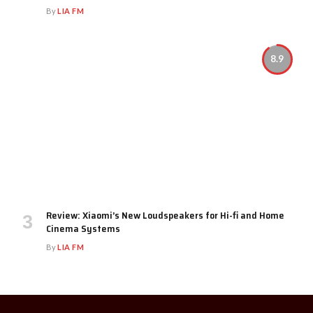
By
LIA FM
8.9
Review: Xiaomi’s New Loudspeakers for Hi-fi and Home
Cinema Systems
By
LIA FM