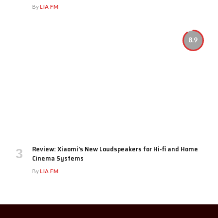
By
LIA FM
8.9
Review: Xiaomi’s New Loudspeakers for Hi-fi and Home
Cinema Systems
By
LIA FM