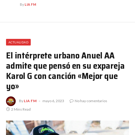
By
LIA FM
ACTUALIDAD
El intérprete urbano Anuel AA
admite que pensó en su expareja
Karol G con canción «Mejor que
yo»
By
LIA FM
mayo 6, 2023
No hay comentarios
2 Mins Read