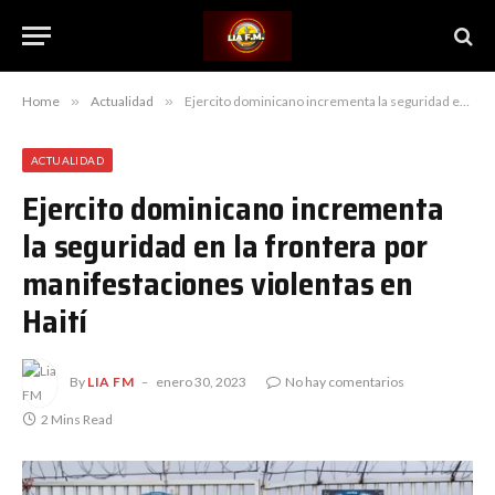
Home
»
Actualidad
»
Ejercito dominicano incrementa la seguridad en la frontera por manifestaciones violentas en Haití
ACTUALIDAD
Ejercito dominicano incrementa
la seguridad en la frontera por
manifestaciones violentas en
Haití
By
LIA FM
enero 30, 2023
No hay comentarios
2 Mins Read