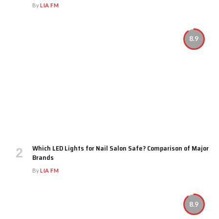
By
LIA FM
8.9
Which LED Lights for Nail Salon Safe? Comparison of Major
Brands
By
LIA FM
8.9