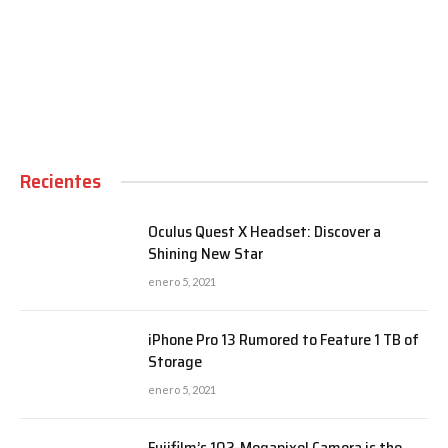
00:00
Recientes
Oculus Quest X Headset: Discover a
Shining New Star
enero 5, 2021
iPhone Pro 13 Rumored to Feature 1 TB of
Storage
enero 5, 2021
Fujifilm’s 102-Megapixel Camera is the