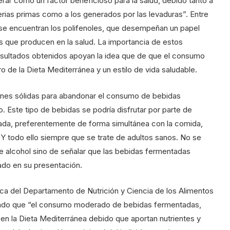
rar como un factor beneficioso para la salud, debido tanto a
ias primas como a los generados por las levaduras”. Entre
, se encuentran los polifenoles, que desempeñan un papel
s que producen en la salud. La importancia de estos
sultados obtenidos apoyan la idea que de que el consumo
 de la Dieta Mediterránea y un estilo de vida saludable.
azones sólidas para abandonar el consumo de bebidas
 Este tipo de bebidas se podría disfrutar por parte de
da, preferentemente de forma simultánea con la comida,
. Y todo ello siempre que se trate de adultos sanos. No se
 alcohol sino de señalar que las bebidas fermentadas
ado en su presentación.
ica del Departamento de Nutrición y Ciencia de los Alimentos
cado que “el consumo moderado de bebidas fermentadas,
o en la Dieta Mediterránea debido que aportan nutrientes y