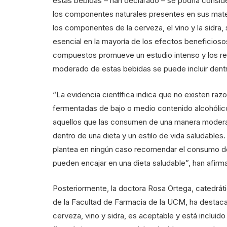
estas bebidas – han declarado – se podría conside
los componentes naturales presentes en sus mater
los componentes de la cerveza, el vino y la sidra
esencial en la mayoría de los efectos beneficioso
compuestos promueve un estudio intenso y los re
moderado de estas bebidas se puede incluir dentro
“La evidencia científica indica que no existen r
fermentadas de bajo o medio contenido alcohólico.
aquellos que las consumen de una manera modera
dentro de una dieta y un estilo de vida saludables
plantea en ningún caso recomendar el consumo de
pueden encajar en una dieta saludable”, han afirm
Posteriormente, la doctora Rosa Ortega, catedrát
de la Facultad de Farmacia de la UCM, ha desta
cerveza, vino y sidra, es aceptable y está incluid