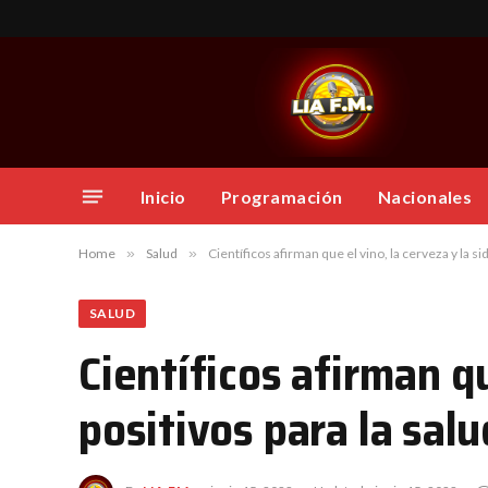
Inicio
Programación
Nacionales
Home
»
Salud
»
Científicos afirman que el vino, la cerveza y la si
SALUD
Científicos afirman qu
positivos para la salu