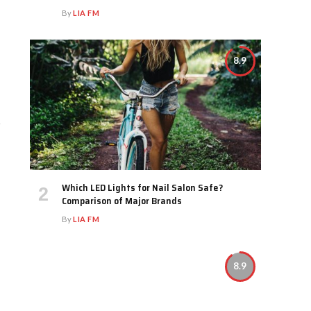
By
LIA FM
8.9
Which LED Lights for Nail Salon Safe?
Comparison of Major Brands
By
LIA FM
8.9