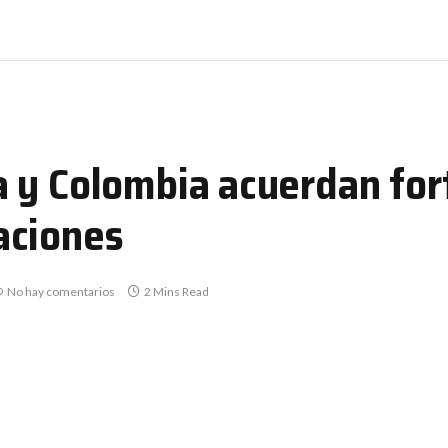
 y Colombia acuerdan for
aciones
No hay comentarios
2 Mins Read