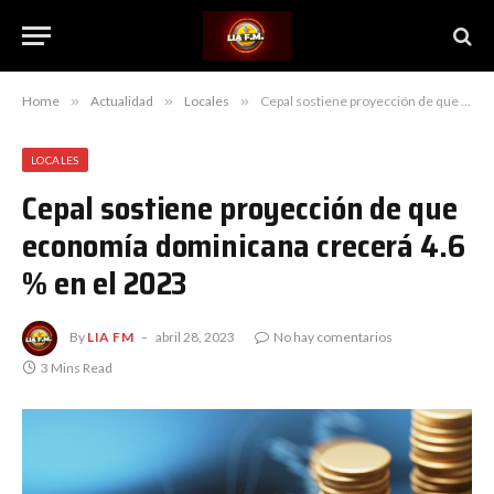
Home
»
Actualidad
»
Locales
»
Cepal sostiene proyección de que economía dominicana crecerá 4.6 % en el 2023
LOCALES
Cepal sostiene proyección de que
economía dominicana crecerá 4.6
% en el 2023
By
LIA FM
abril 28, 2023
No hay comentarios
3 Mins Read