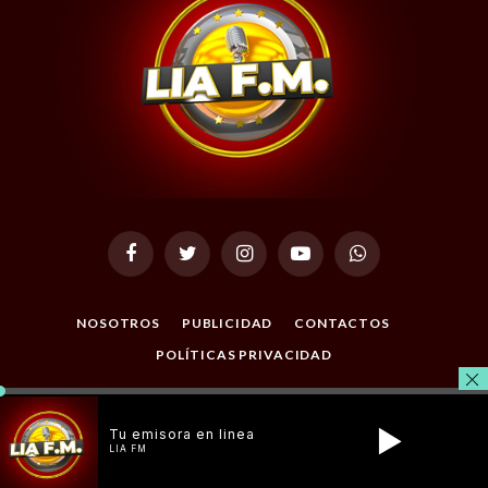
Facebook
Twitter
Instagram
YouTube
WhatsApp
NOSOTROS
PUBLICIDAD
CONTACTOS
POLÍTICAS PRIVACIDAD
© 2026 Todos los Derechos Reservados. Desarrollado por
Masterclic.Net
.
Tu emisora en linea
LIA FM