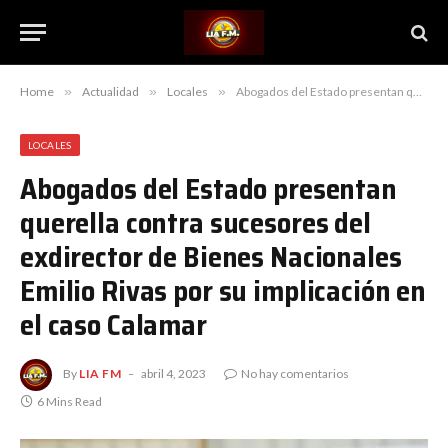
Home
»
Actualidad
»
Locales
»
Abogados del Estado presentan querella contra sucesores del exdirector de Bienes Nacionales Emilio Rivas por su implicación en el caso Calamar
LOCALES
Abogados del Estado presentan
querella contra sucesores del
exdirector de Bienes Nacionales
Emilio Rivas por su implicación en
el caso Calamar
By
LIA FM
abril 4, 2023
No hay comentarios
6 Mins Read