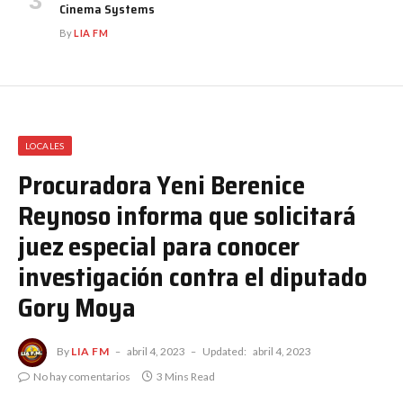
Cinema Systems
By
LIA FM
LOCALES
Procuradora Yeni Berenice
Reynoso informa que solicitará
juez especial para conocer
investigación contra el diputado
Gory Moya
By
LIA FM
abril 4, 2023
Updated:
abril 4, 2023
No hay comentarios
3 Mins Read